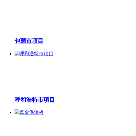
包頭市項目
呼和浩特市項目